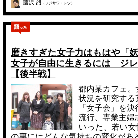
藤沢 烈
（フジサワ・レツ）
磨きすぎた女子力はもはや「妖
女子が自由に生きるには ジ
【後半戦】
都内某カフェ。
状況を研究する
「女子会」を決
流行、専業主婦
いった、若い女
の裏にはどんな気持ちの変化があ