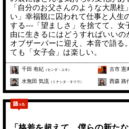
「自分のお父さんのような大黒柱
い」幸福観に囚われて仕事と人生
する---「望ましさ」を捨てて、
由に生きるにはどうすればいいの
オブザーバーに迎え、本音で語る
ても「女子会」は楽しい。
千田 有紀
古市 憲
（センダ・ユキ）
水無田 気流
西森 路
（ミナシタ・キリウ）
「格差を超えて 僕らの新たな