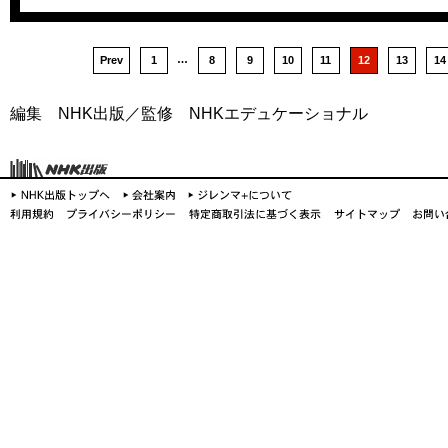
…
Prev
1
8
9
10
11
12
13
14
編集 NHK出版／監修 NHKエデュケーショナル