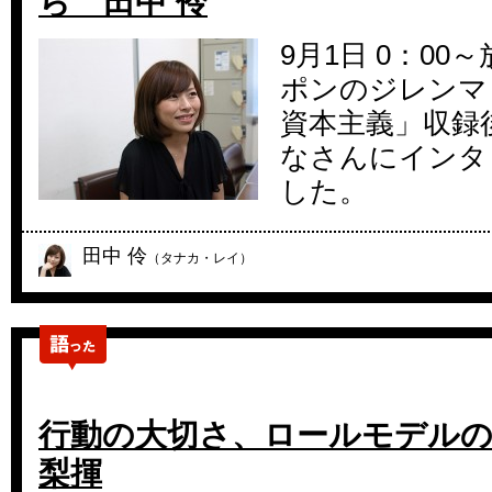
ら 田中 伶
9月1日 0：0
ポンのジレンマ
資本主義」収録
なさんにインタ
した。
田中 伶
（タナカ・レイ）
行動の大切さ、ロールモデルの
梨揮