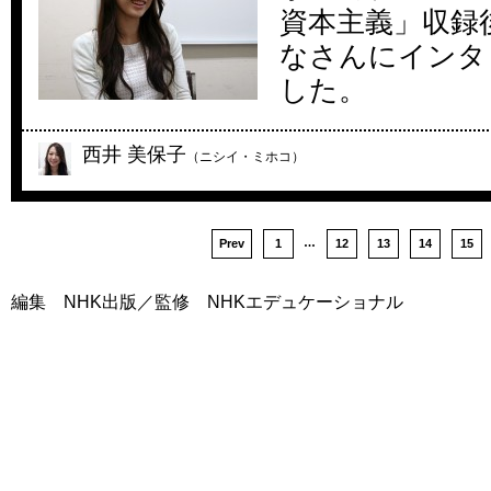
資本主義」収録
なさんにインタ
した。
西井 美保子
（ニシイ・ミホコ）
…
Prev
1
12
13
14
15
編集 NHK出版／監修 NHKエデュケーショナル