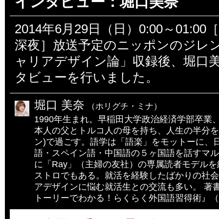
インタビュー：堀口美奈
2014年6月29日（日）0:00～01:0
深夜］放送予定のニッポンのジレ
ャリアデザイン論」収録後、堀口
タビューを行いました。
堀口 美奈
（ホリグチ・ミナ）
1990年生まれ。早稲田大学政治経済学部卒業
本人の父とトルコ人の母を持ち、人生の半分を
ン)で過ごす。語学は「語楽」をモットーに、
語・スペイン語・中国語の５ヶ国語を話すマル
に「Ray」（主婦の友社）の専属読者モデル
ストロでもある。就活を経験したばかりの社会
アデザインに悩む就活生との交流も多い。 著
トーリーでわかる！らくらく外国語習得術』（